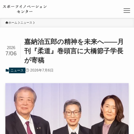
ホーム
ニュース
嘉納治五郎の精神を未来へ――月
2026
刊『柔道』巻頭言に大橋節子学長
7/06
が寄稿
2026年7月6日
ニュース